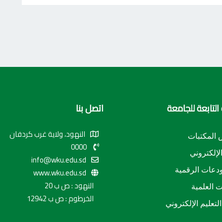
التابعة للجامعة
اتصل بنا
النهود، ولاية غرب كردفان
المكتبات
0000
الإلكتروني
info@wku.edu.sd
دعات الرقمية
www.wku.edu.sd
النهود : ص ب 20
ت العلمية
الخرطوم : ص ب 12942
لتعليم الإلكتروني