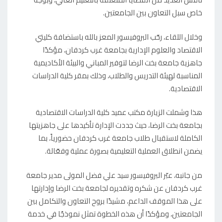
خاص سبل التعاون بين الجامعتين.
وخلال اللقاء، رحّب البروفيسور المعز بالله باستضافة كليتي
الاقتصاد والعلوم الإدارية بجامعة غرب كردفان، مؤكدًا
جاهزية جامعة بخت الرضا لتوفير المباني والبيئة الأكاديمية
المناسبة لهيئة التدريس والطلاب، وذلك بمقر كلية الدراسات
الاقتصادية.
هذا وشملت الزيارة مكتب عميد كلية الدراسات الاقتصادية
بجامعة بخت الرضا، حيث جددت الإدارة تأكيدها على جاهزيتها
الكاملة لاستقبال طلاب جامعة غرب كردفان حضورياً، بما
يضمن انطلاق العملية التعليمية بصورة عملية وفعّالة.
من جانبه، عبّر البروفيسور سيد علي فضل المولى مدير جامعة
غرب كردفان عن شكره وتقديره لجامعة بخت الرضا وإدارتها
على هذا الموقف الداعم، مشيدًا بروح التعاون والتكامل بين
الجامعتين، ومؤكدًا أن هذه الخطوة تمثل نموذجًا في خدمة