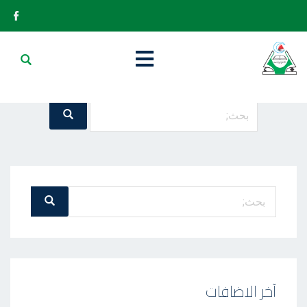
It seems we can’t find what you’re looking for. Perhaps searching
can help.
بحث
بحث
عن
:
بحث
بحث
عن
:
آخر الاضافات