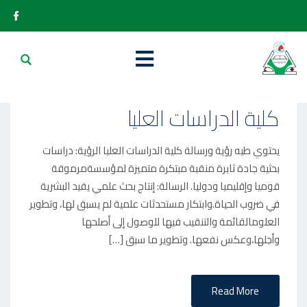
P
2025-04-16
O
كلية الدراسات العليا
S
T
يحتوي طيه رؤية ورسالة كلية الدراسات العليا الرؤية: دراسات
E
بحثية جادة ثابرة منقبة مبتكرة متميزة لمؤسسةمرموقة
D
قوميا وإقليميا ودوليا. الرسالة: إنتاج بحث علمي يفيد البشرية
O
في ضروب الحياة.وابتكار مستحدثات علمية لم يسبق لها، وتطوير
N
العلومالقائمة والتنقيب فيها للوصول إلى أصلحها
وأجلها،وعكس نفعها. وتطوير ما سبق […]
Read More