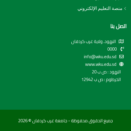
منصة التعليم الإلكتروني
اتصل بنا
النهود، ولاية غرب كردفان
0000
info@wku.edu.sd
www.wku.edu.sd
النهود : ص ب 20
الخرطوم : ص ب 12942
جميع الحقوق محفوظة - جامعة غرب كردفان © 2026