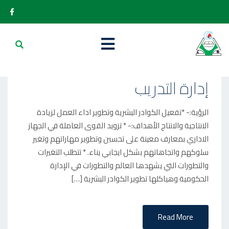
P
2025-01-07
O
إدارة التدريب
S
T
الرؤية:- *تفعيل الكوادر البشرية وتطوير اداء العمل لزيادة
E
الانتاجية والانتاج الأهداف:- * تزويد القوى العاملة في الجهاز
D
الاداري بمعارف معينة على تحسين وتطوير مهاراتهم وتغير
O
سلوكهم واتجاهاتهم بشكل ايجابي يناء. * تتطلب التغيرات
N
والتطورات التي يشهدها العالم والتطورات في الإدارة
الحكومية وهياكلها تطوير الكوادر البشرية […]
Read More