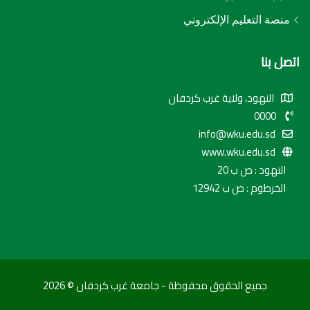
منصة التعليم الإلكتروني
اتصل بنا
النهود، ولاية غرب كردفان
0000
info@wku.edu.sd
www.wku.edu.sd
النهود : ص ب 20
الخرطوم : ص ب 12942
جميع الحقوق محفوظة - جامعة غرب كردفان © 2026