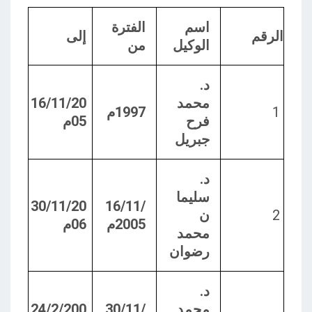
اسم
الفترة
الرقم
إلى
الوكيل
من
د.
محمد
16/11/20
1
1997م
فرح
05م
جبريل
د.
سليما
30/11/20
16/11/
2
ن
2005م
06م
محمد
رضوان
د.
محمد
30/11/
24/2/200