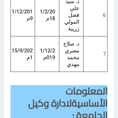
د. سيد
علي
1/12/201
1/2/20
6
فضل
18م
9م
المولي
زريبة
د. صلاح
مصري
1/12/2
15/9/202
7
محمد
019م
1م
مهدي
المعلومات
الأساسيةلادارة وكيل
الجامعة :