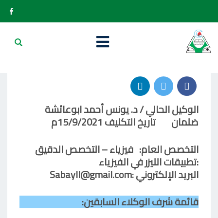
P
2024-12-31
O
S
T
الوكيل الحالي / د. يونس أحمد ابوعائشة
E
ضلمان تاريخ التكليف 15/9/2021م
D
O
التخصص العام: فيزياء – التخصص الدقيق
N
:تطبيقات الليزر في الفيزياء
البريد الإلكتروني :
Sabayll@gmail.com
قائمة شرف الوكلاء السابقين: