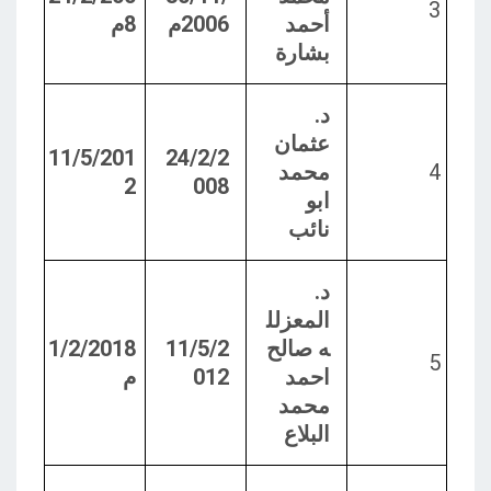
3
أحمد
2006م
8م
بشارة
د.
عثمان
11/5/201
24/2/2
4
محمد
2
008
ابو
نائب
د.
المعزلل
ه صالح
11/5/2
1/2/2018
5
احمد
012
م
محمد
البلاع