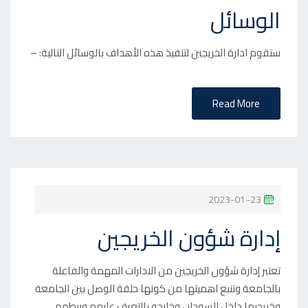
الوسائل
S
T
ستقوم ادارة الخريجين لتنفيذ هذه الأهداف بالوسائل التالية: –
E
D
O
Read More
N
P
2023-01-23
O
إدارة شؤون الخريجين
S
T
تعتبر إدارة شؤون الخريجين من الادارات المهمة والفاعلة
E
بالجامعة وتنبع اهميتها من كونها حلقة الوصل بين الجامعة
D
وخريجيها داخل السودان وخارجه بالتعرف عليهم وربطهم