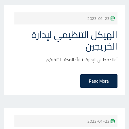
P
2023-01-23
O
الهيكل التنظيمي لإدارة
S
الخريجين
T
E
D
أولاً : مجلس الإدارة : ثانياً : المكتب التنفيذي
O
N
Read More
P
2023-01-23