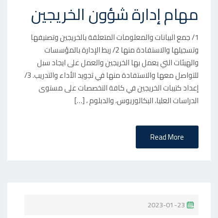
O
مهام إدارة شؤون الخريجين
S
T
1/ جمع البيانات والمعلومات المتعلقة بالخريجين وتصنيفها
E
وتسجيلها والاستفادة منها 2/ ربط الإدارة بالمؤسسات
D
والهيئات التي يعمل بها الخريجين والعمل على ايجاد سبل
O
للتواصل معها والاستفادة منها في تجويد الأداء والتدريب. 3/
N
إعداد كتيبات الخريجين في كافة التخصصات على مستوى
الدراسات العليا، البكالوريوس، والدبلوم ، […]
Read More
P
2023-01-23
O