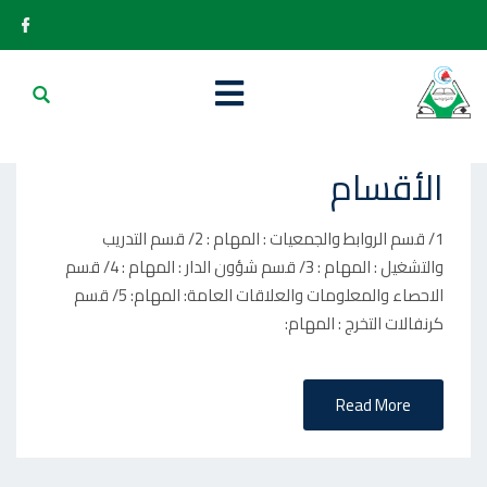
P
2023-01-23
O
الأقسام
S
T
1/ قسم الروابط والجمعيات : المهام : 2/ قسم التدريب
E
والتشغيل : المهام : 3/ قسم شؤون الدار : المهام : 4/ قسم
D
الاحصاء والمعلومات والعلاقات العامة: المهام: 5/ قسم
O
كرنفالات التخرج : المهام:
N
Read More