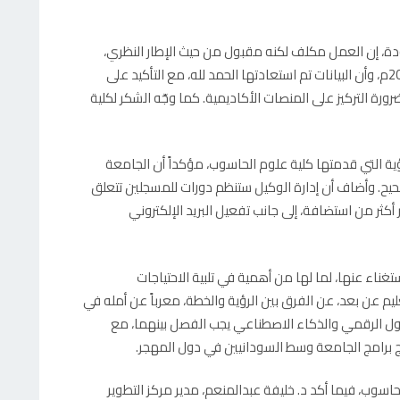
لجودة، إن العمل مكلف لكنه مقبول من حيث الإطار النظري،
مشيراً إلى أن التحول الرقمي بدأ فعلياً منذ العام 2012م، وأن البيانات تم استعادتها الحمد لله، مع التأكيد على
رة التركيز على المنصات الأكاديمية. كما وجّه الشكر لكلية
ؤية التي قدمتها كلية علوم الحاسوب، مؤكداً أن الجامعة
تجاه الصحيح. وأضاف أن إدارة الوكيل ستنظم دورات للمسجلين تتعلق
أكثر من استضافة، إلى جانب تفعيل البريد الإلكتروني
غناء عنها، لما لها من أهمية في تلبية الاحتياجات
عليم عن بعد، عن الفرق بين الرؤية والخطة، معرباً عن أمله في
حول الرقمي والذكاء الاصطناعي يجب الفصل بينهما، مع
يج برامج الجامعة وسط السودانيين في دول المهجر.
وب، فيما أكد د. خليفة عبدالمنعم، مدير مركز التطوير