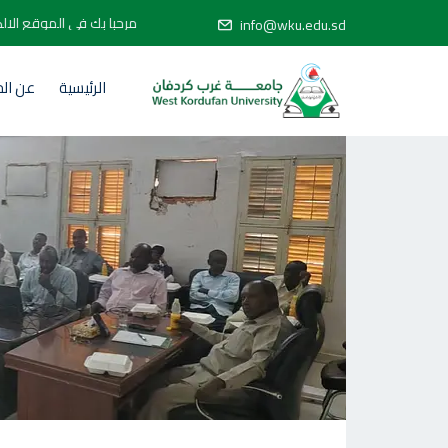
مرحبا بك في ال
info@wku.edu.sd
الرئيسية
عن ال