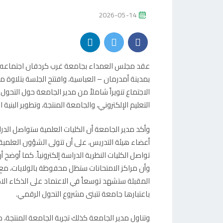
P
2026-05-14
O
S
T
E
بمدينة أمدرمان – العباسية، وافتتح الجلسة بتلاوة 
D
الاجتماع تنويراً شاملاً من مدير الجامعة حول التحو
O
التعليم الإلكتروني، والجامعة المنتجة، وتطوير البنية ال
N
وأكد مدير الجامعة أن الكليات العلمية ستواصل ال
أعضاء هيئة التدريس، على أن تتولى الشؤون العلمية 
تواصل الكليات النظرية الدراسة إلكترونياً. كما أوضح
وأن مراكز الامتحانات ستظل محفوظة بالولايات، مع ا
المقبلة ستشهد توسعاً في الاعتماد على الذكاء الا
باعتبارها جامعة تتبنى مشروع التحول الرقمي.
وتناول مدير الجامعة كذلك تجربة الجامعة المنتجة،