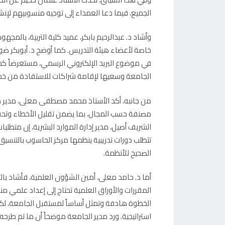
الجميع، فيما دعا العمداء إلى توجيه منسوبيهم لإنش
وأشاد د. عبدالرحيم بابكر، عميد كلية التربية، بالمجه
خاصة لأعضاء هيئة التدريس. كما أوضح د. أبوبكر ضوين
في موضوع البريد الإلكتروني الرسمي، مستعرضاً كذل
الجامعة وسعيها لإقامة شراكات للاستفادة من خدما
من جانبه، أكد الأستاذ محمد مصطفى معلى، مدير م
مصنفة حسب المجال، بما يضمن تقليل الأخطاء وتحقي
الشريف أصيل، مدير إدارة الموارد البشرية، إن متطلبات
تتطلب دورات تدريبية ينظمها مركز الحاسوب بالتنسيق 
الصحيح للأنظمة.
أما د. حامد معلى، أمين الشؤون العلمية، فأشاد بالت
المقررات والأوراق العلمية تحتاج إلى إعداد علمي منظ
الخطوة هادفة وتمثل أساساً لمستقبل الجامعة، لكن
استراتيجية. ورد مدير الجامعة موضحاً أن ما تم طرح