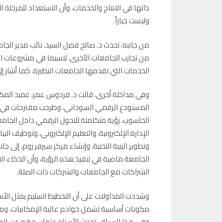
ذاتها في الانتاج والخدمات، وأن الاستعداد للمرحلة ا
وليست خياراً.
من جانبه، تحدث د. صالح فضل السيد، نائب مدير الجام
من تجارب الجامعات الأخرى، لاسيما في مشروعات الث
الخدمات التي تقدمها الجامعات النظيرة. كما أشار
وفي مداخلة أخرى، قالت د. فردوس عمر، عميد المك
المستودع الرقمي السوداني، وطرحت مقترحات في هذا
الحاسوب، رؤية متكاملة للتحول الرقمي داخل الجامعة،
الإدارة الإلكترونية، والتعليم الإلكتروني، وتوظيف الب
وتطوير البنية التحتية، وإنشاء مركز سيرفر روم، إل
الجامعة ماضية في تنفيذ هذه الرؤية، وأن الذكاء 
الشراكات مع الجامعات والشركات ذات الصلة.
وشددت المداولات على أن التخطيط السليم يمثل الأ
مكونات أساسية تشمل خوادم عالية الإمكانيات، ومصفو
وفي هذا السياق، تحدث الأستاذ عثمان حكيم عن المن