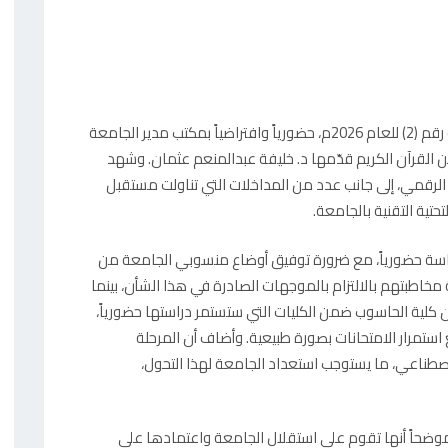
عقد مجلس العمداء بجامعة غرب كردفان اجتماعه رقم (2) للعام 2026م، حضورياً وافتراضياً بمكتب مدير الجامعة
من القرآن الكريم قدّمها د. خليفة عبدالمنعم عثمان. وشهد
ل الرقمي، إلى جانب عدد من المداخلات التي تناولت مستقبل
تحتية التقنية بالجامعة.
دراسة حضورياً، مع ضرورة توفيق أوضاع منسوبي الجامعة من
مخاطبتهم بالالتزام بالموجهات الصادرة في هذا الشأن، بينما
 أن كلية الحاسوب ضمن الكليات التي ستستمر دراستها حضورياً،
ستمرار الامتحانات بصورة طبيعية. وأضاف أن المرحلة
صطناعي، ما يستوجب استعداد الجامعة لهذا التحول،
 موضحاً أنها تقوم على استقلال الجامعة واعتمادها على