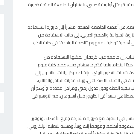
لمقبلة يمثل أولوية قصوى، باعتبار أن الجامعة المنتجة ضرورة
عة، عن أهمية الجامعة المنتجة، مشيراً إلى ضرورة الاستفادة
روة الحيوانية والصمغ العربي، إلى جانب الاستفادة من
 إلى أهمية توظيف مفهوم “الصحة الواحدة” في كلية الطب.
تبات، إن جامعة غرب كردفان يمكنها الاستفادة من
 الاتجاه. بينما قدّم د. هشام حبيب، عميد كلية علوم
 شملت التطوير البيئي، وإنشاء مركز بيانات، والتحول إلى
يانات في الذكاء الاصطناعي، وبناء قدرات الكادر والطلاب،
ى جانب تنفيذ الخطة وفق جدول زمني ومراحل محددة. وأوضح أن
الاصطناعي سيبدأ في الظهور خلال أسبوعين، مع التوسع في
ساس في التنفيذ، مع ضرورة مشاركة جميع الأعضاء، وتوفير
فة أنظمة، وموقعاً إلكترونياً، ومنصة للتعليم الإلكتروني.
صة الإلكترونية، مؤكداً أهمية رفع المحاضرات من قبل