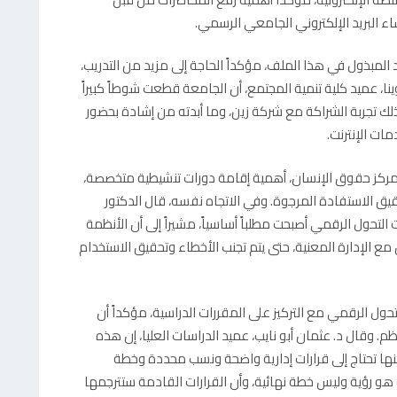
اء البريد الإلكتروني الجامعي الرسمي.
ود المبذول في هذا الملف، مؤكداً الحاجة إلى مزيد من التدريب،
ا، عميد كلية تنمية المجتمع، أن الجامعة قطعت شوطاً كبيراً
ك تجربة الشراكة مع شركة زين، وما أبدته من إشادة بحضور
ت الإنترنت.
ركز حقوق الإنسان، أهمية إقامة دورات تنشيطية متخصصة،
ق الاستفادة المرجوة. وفي الاتجاه نفسه، قال الدكتور
 التحول الرقمي أصبحت مطلباً أساسياً، مشيراً إلى أن الأنظمة
مع الإدارة المعنية، حتى يتم تجنب الأخطاء وتحقيق الاستخدام
حول الرقمي مع التركيز على المقررات الدراسية، مؤكداً أن
م. وقال د. عثمان أبو نايب، عميد الدراسات العليا، إن هذه
ها تحتاج إلى قرارات إدارية واضحة ونسب محددة وخطة
ه هو رؤية وليس خطة نهائية، وأن القرارات القادمة ستترجمها