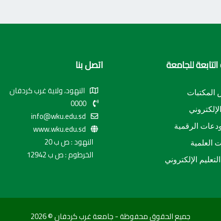
التابعة للجامعة
اتصل بنا
النهود، ولاية غرب كردفان
المكتبات
0000
الإلكتروني
info@wku.edu.sd
دعات الرقمية
www.wku.edu.sd
النهود : ص ب 20
ت العلمية
الخرطوم : ص ب 12942
لتعليم الإلكتروني
جميع الحقوق محفوظة - جامعة غرب كردفان © 2026