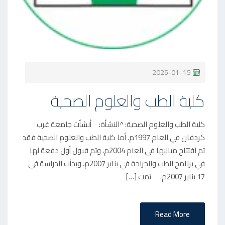
P
2025-01-15
O
كلية الطب والعلوم الصحية
S
T
كلية الطب والعلوم الصحية: ^النشأة: أنشأت جامعة غرب
E
كردفان في العام 1997م. أما كلية الطب والعلوم الصحية فقد
D
تم افتتاح مبانيها في العام 2004م، وتم قبول أول دفعة لها
O
في برنامج الطب والجراحة في يناير 2007م، وبدأت الدراسة في
N
17 يناير 2007م. تمت […]
Read More