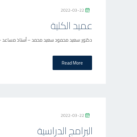
P
2022-03-22
O
عميد الكلية
S
T
دكتور: سعيد محمود سعيد محمد – أستاذ مساعد – ق
E
D
O
Read More
N
P
2022-03-22
O
البرامج الدراسية
S