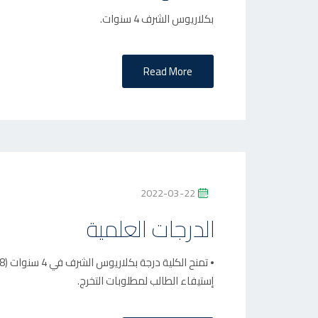
T
بكلاريوس الشرف 4 سنوات.
E
D
O
Read More
N
P
2022-03-22
O
الدرجات العلمية
S
T
E
إستيفاء الطالب لمطلوبات التخرج.
D
O