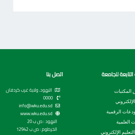
التابعة للجامعة
اتصل بنا
النهود، ولاية غرب كردفان
المكتبات
0000
الإلكتروني
info@wku.edu.sd
دعات الرقمية
www.wku.edu.sd
النهود : ص ب 20
ت العلمية
الخرطوم : ص ب 12942
لتعليم الإلكتروني