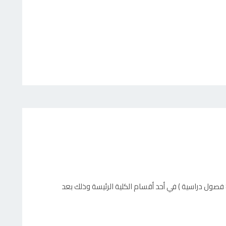
⦁ تمنح الكلية درجة بكلاريوس الشرف في 4 سنوات (8 فصول دراسية ) في أحد أقسام الكلية الرئيسة وذلك بعد