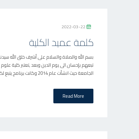
P
2022-03-22
O
كلمة عميد الكلية
S
T
بسم الله والصلاة والسلام على أشرف خلق الله سيدنا
E
تبعهم بإحسان الى يوم الدين وبعد ,تعتبر كلية علوم
D
الجامعة حيث انشأت عام 2014 وكانت برنامج يتبع لكلية […]
O
N
Read More