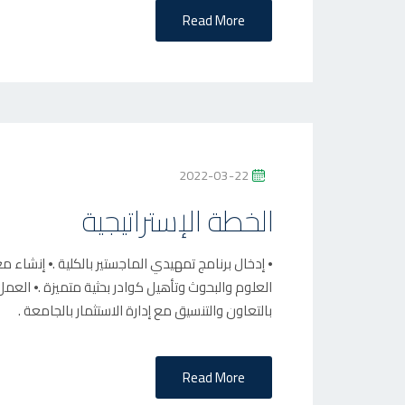
N
Read More
P
2022-03-22
O
الخطة الإستراتيجية
S
T
⦁ إدخال برنامج تمهيدي الماجستير بالكلية .⦁ إنشا
E
العلوم والبحوث وتأهيل كوادر بحثية متميزة .⦁ الع
D
بالتعاون والتنسيق مع إدارة الاستثمار بالجامعة .
O
N
Read More