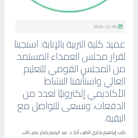
P
2024-12-04
O
عميد كلية التربية بالإنابة: استجبنا
S
لقرار مجلس العمداء المستمد
T
E
من المجلس القومي للتعليم
D
العالي واستأنفنا النشاط
O
N
الأكاديمي إلكترونيًا لعدد من
الدفعات، ونسعى للتواصل مع
البقية.
كتب: إبراهيم بخاري الطيب أكد د. عبد الرحيم بابكر عمر، نائب