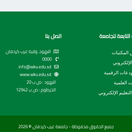
التابعة للجامعة
اتصل بنا
النهود، ولاية غرب كردفان
المكتبات
0000
الإلكتروني
info@wku.edu.sd
دعات الرقمية
www.wku.edu.sd
النهود : ص ب 20
ت العلمية
الخرطوم : ص ب 12942
لتعليم الإلكتروني
جميع الحقوق محفوظة - جامعة غرب كردفان © 2026