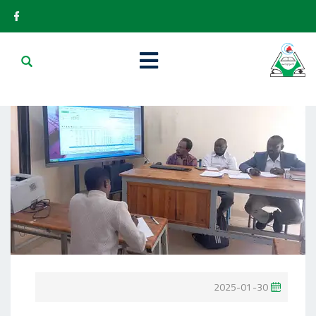
P
2025-01-30
O