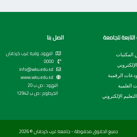
التابعة للجامعة
اتصل بنا
النهود، ولاية غرب كردفان
المكتبات
0000
الإلكتروني
info@wku.edu.sd
دعات الرقمية
www.wku.edu.sd
النهود : ص ب 20
ت العلمية
الخرطوم : ص ب 12942
لتعليم الإلكتروني
جميع الحقوق محفوظة - جامعة غرب كردفان © 2026