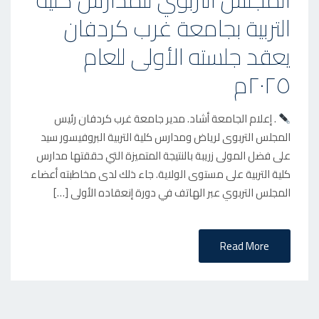
التربية بجامعة غرب كردفان
T
E
يعقد جلسته الأولى للعام
D
٢٠٢٥م
O
N
. إعلام الجامعة أشاد. مدير جامعة غرب كردفان رئيس
المجلس التربوى لرياض ومدارس كلية التربية البروفيسور سيد
على فضل المولى زريبة بالنتيجة المتميزة التي حققتها مدارس
كلية التربية على مستوى الولاية. جاء ذلك لدى مخاطبته أعضاء
المجلس التربوي عبر الهاتف في دورة إنعقاده الأولى […]
Read More