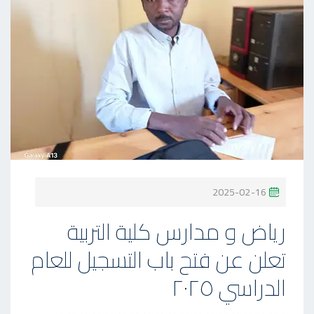
P
2025-02-16
O
رياض و مدارس كلية التربية
S
تعلن عن فتح باب التسجيل للعام
T
E
الدراسي ٢٠٢٥
D
O