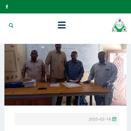
P
2025-02-16
O