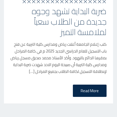
××××××××××××××××××
N
ضربة البداية تشهد وجوه
جديدة من الطلاب سعياً
لملامسة التميز
كتب: إعلام الجامعة أعلنت رياض ومدارس كلية التربية عن فتح
باب التسجيل للعام الدراسي الجديد 2025 م في كافة المراحل
بمقرها الدائم بالنهود. وأكد الأستاذ محمد صديق مسجل رياض
ومدارس كلية التربية أن صبيحة اليوم الاحد شهدت ضربة البداية
لإنطلاقة التسجيل لكافة الطلاب بجميع المراحل […]
Read More