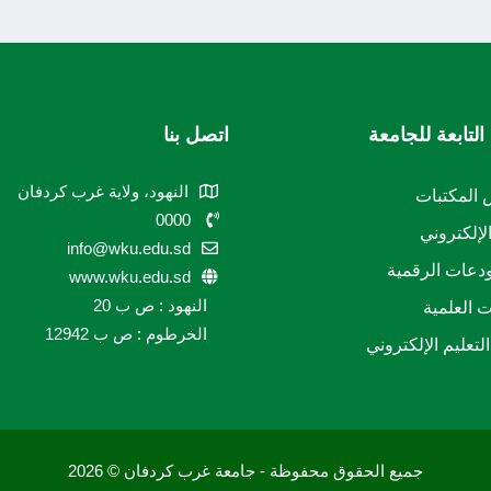
التابعة للجامعة
اتصل بنا
النهود، ولاية غرب كردفان
المكتبات
0000
الإلكتروني
info@wku.edu.sd
دعات الرقمية
www.wku.edu.sd
النهود : ص ب 20
ت العلمية
الخرطوم : ص ب 12942
لتعليم الإلكتروني
جميع الحقوق محفوظة - جامعة غرب كردفان © 2026