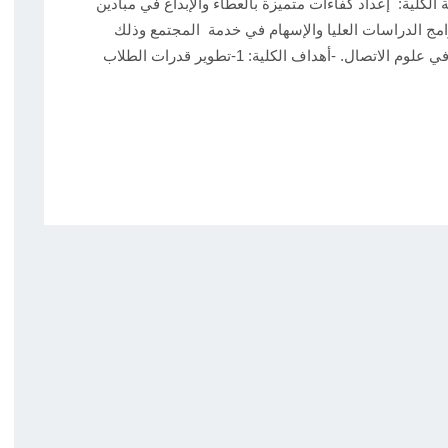
الإعلام -تاريخ الإنشاء : 2015م -رسالة الكلية: إعداد كفاءات متميزة بالعطاء والإبداع في مبادين
امج الدراسات العليا والإسهام في خدمة المجتمع وذلك
بأعلى معاير الجودة. -رؤية الكلية: الريادة والتميز في علوم الاتصال. -أهداف الكلية: 1-تطوير قدرات الطلاب