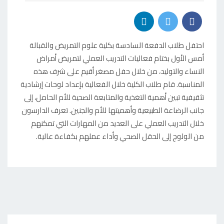
O
S
T
احتفل طلاب الدفعة السادسة بكلية علوم التمريض والقبالة
E
أمس الأول بختام فعاليات التدريب العملي لتمريض أمراض
D
النساء والتوليد، من خلال حفل مصغر أقيم على شرف هذه
O
المناسبة. قام طلاب الكلية خلال الفعالية بإعداد لوحات إرشادية
N
تثقيفية تبين أهمية التغذية والمتابعة الصحية للأم الحامل، إلى
جانب الرضاعة الطبيعية وأهميتها للأم والجنين. تعرف الدارسون
خلال التدريب العملي على العديد من المهارات التي تمكنهم
من الولوج إلى الحقل الصحي وأداء عملهم بكفاءة عالية.