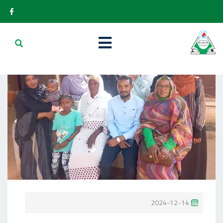
P
2024-12-14
O