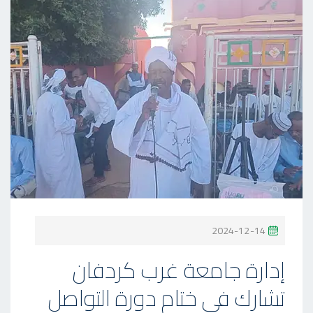
P
2024-12-14
O
إدارة جامعة غرب كردفان
S
تشارك في ختام دورة التواصل
T
E