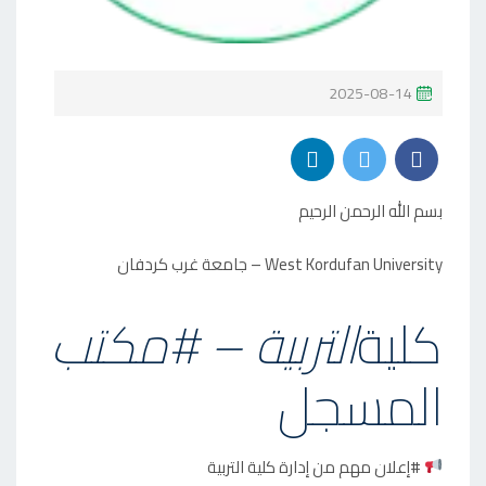
P
2025-08-14
O
S
T
بسم الله الرحمن الرحيم
E
D
West Kordufan University – جامعة غرب كردفان
O
N
كلية
التربية – #مكتب
المسجل
#إعلان مهم من إدارة كلية التربية