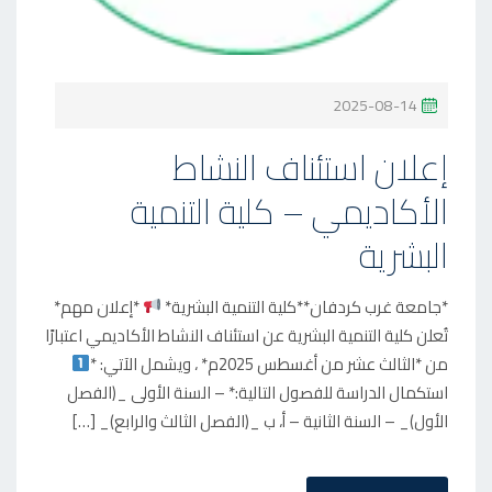
P
2025-08-14
O
إعلان استئناف النشاط
S
الأكاديمي – كلية التنمية
T
E
البشرية
D
O
*جامعة غرب كردفان**كلية التنمية البشرية*
*إعلان مهم*
N
تُعلن كلية التنمية البشرية عن استئناف النشاط الأكاديمي اعتبارًا
من *الثالث عشر من أغسطس 2025م* ، ويشمل الآتي: *
استكمال الدراسة للفصول التالية:* – السنة الأولى _(الفصل
الأول)_ – السنة الثانية – أ، ب _(الفصل الثالث والرابع)_ […]