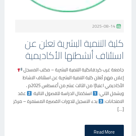
P
2025-08-14
O
كلية التنمية البشرية تعلن عن
S
استئناف أنشطتها الأكاديمية
T
E
D
جامعة غرب كردفانكلية التنمية البشرية – مكتب المسجل
O
إعلان مهم تُعلن كلية التنمية البشرية عن استئناف النشاط
الأكاديمي اعتبارًا من الثالث عشر من أغسطس 2025م ،
N
ويشمل الآتي:
استكمال الدراسة للفصول التالية:
عقد
الامتحانات:
بدء التسجيل للدورات القصيرة المستمرة – مركز
[…]
Read More