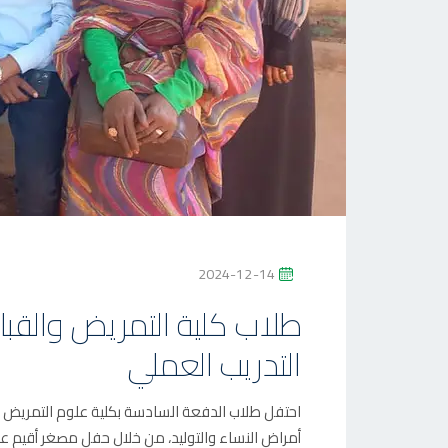
P
2024-12-14
O
طلاب كلية التمريض والقبال
S
التدريب العملي
T
E
D
احتفل طلاب الدفعة السادسة بكلية علوم التمريض وا
O
أمراض النساء والتوليد، من خلال حفل مصغر أقيم عل